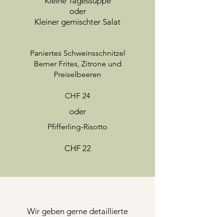
Kleine Tagessuppe
oder
Kleiner gemischter Salat
Paniertes Schweinsschnitzel
Berner Frites, Zitrone und
Preiselbeeren
CHF 24
oder
Pfifferling-Risotto
CHF 22
Wir geben gerne detaillierte