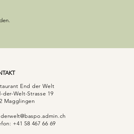
rden.
NTAKT
taurant End der Welt
-der-Welt-Strasse 19
2 Magglingen
derwelt@baspo.admin.ch
efon: +41 58 467 66 69