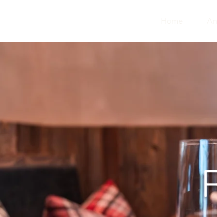
Home
An