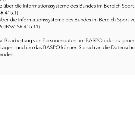
 über die Informationssysteme des Bundes im Bereich Sport 
SR 415.1)
ber die Informationssysteme des Bundes im Bereich Sport v
 (IBSV; SR 415.11)
zur Bearbeitung von Personendaten am BASPO oder zu gener
ragen rund um das BASPO können Sie sich an die Datenschu
enden.
Ihre Meinung ist uns wichtig!
Bewerten Sie uns auf Google
Impressum
Datenschutz
Rechtliches
© Restaurant End der Welt