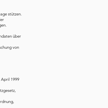
age stützen.
der
gen.
.
endaten über
öschung von
 April 1999
tzgesetz,
ordnung,