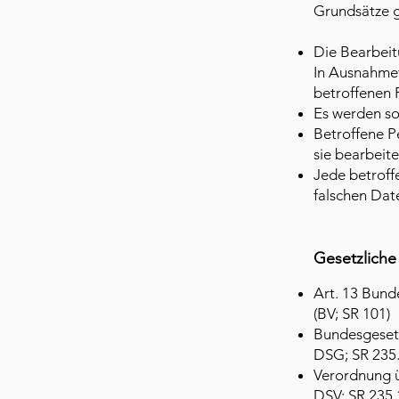
Grundsätze 
Die Bearbeit
In Ausnahmefä
betroffenen
Es werden so
Betroffene P
sie bearbeit
Jede betroff
falschen Dat
Gesetzlich
Art. 13 Bund
(BV; SR 101)
Bundesgeset
DSG; SR 235.
Verordnung 
DSV; SR 235