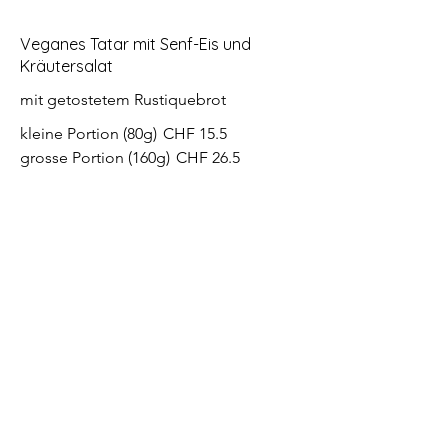
Veganes Tatar mit Senf-Eis und
Kräutersalat
mit getostetem Rustiquebrot
kleine Portion (80g)
CHF 15.5
grosse Portion (160g)
CHF 26.5
Grosser gemischter Salatteller
mit gebackenem Brie-Käse und
Preiselbeeren
CHF 25