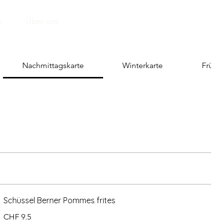
n
Über uns
Nachmittagskarte
Winterkarte
Frühl
Schüssel Berner Pommes frites
CHF 9.5