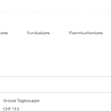
gebot
Öffnungszeiten
Anreise
Reservatio
karte
Fonduekarte
Flammkuchenkarte
Grosse Tagessuppe
CHF 13.5