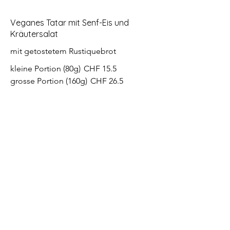
Veganes Tatar mit Senf-Eis und
Kräutersalat
mit getostetem Rustiquebrot
kleine Portion (80g)
CHF 15.5
grosse Portion (160g)
CHF 26.5
Grosser gemischter Salatteller
mit gebackenem Brie-Käse und
Preiselbeeren
CHF 25