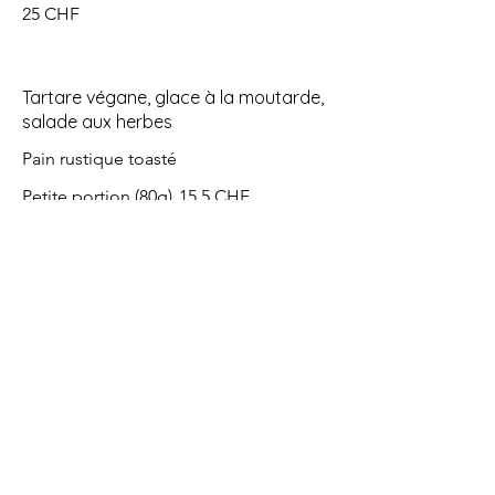
25 CHF
Tartare végane, glace à la moutarde,
salade aux herbes
Pain rustique toasté
Petite portion (80g)
15,5 CHF
Grande portion (160 g)
26,5 CHF
Grande salade mêlée
avec brie au four et airelles
25 CHF