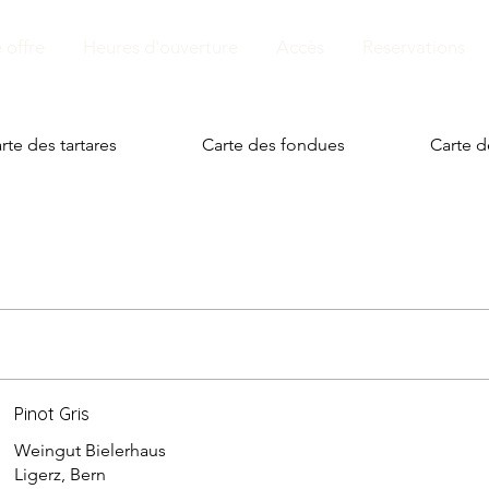
 offre
Heures d'ouverture
Accès
Reservations
rte des tartares
Carte des fondues
Carte d
Pinot Gris
Weingut Bielerhaus
Ligerz, Bern