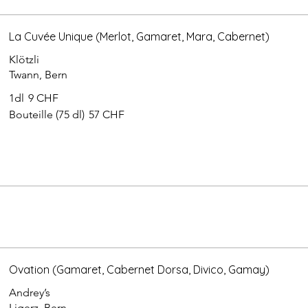
La Cuvée Unique (Merlot, Gamaret, Mara, Cabernet)
Klötzli
Twann, Bern
1dl
9 CHF
Bouteille (75 dl)
57 CHF
Ovation (Gamaret, Cabernet Dorsa, Divico, Gamay)
Andrey’s
Ligerz, Bern