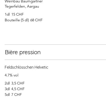
Weinbau Baumgartner
Tegerfelden, Aargau
1dl
15 CHF
Bouteille (5 dl)
68 CHF
Bière pression
Feldschlösschen Helvetic
4.7% vol
2dl
3,5 CHF
3dl
4,5 CHF
5dl
7 CHF