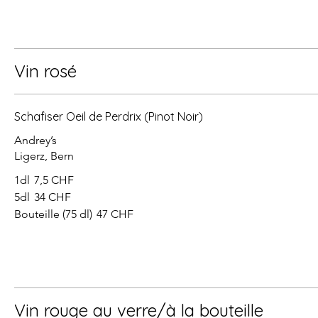
Vin rosé
Schafiser Oeil de Perdrix (Pinot Noir)
Andrey’s
Ligerz, Bern
1dl
7,5 CHF
5dl
34 CHF
Bouteille (75 dl)
47 CHF
Vin rouge au verre/à la bouteille