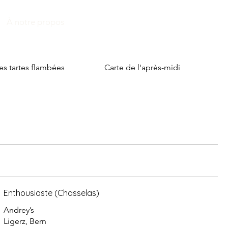
À notre propos
es tartes flambées
Carte de l'après-midi
Ca
Enthousiaste (Chasselas)
Andrey’s
Ligerz, Bern